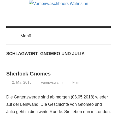
Zum
Inhalt
springen
Vampirwaschbaers
Film,
Bücher,
Events,
Menü
Wahnsinn
Gedanken
halt
SCHLAGWORT:
GNOMEO UND JULIA
mein
Leben
oder
Sherlock Gnomes
mein
persönlicher
2. Mai 2018
vampyswahn
Film
Wahnsinn
Die Gartenzwerge sind ab morgen (03.05.2018) wieder
auf der Leinwand. Die Geschichte von Gnomeo und
Julia geht in die zweite Runde. Sie leben nun in London.