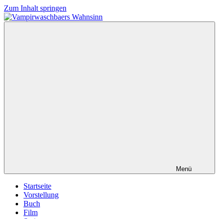
Zum Inhalt springen
Vampirwaschbaers
Film,
Wahnsinn
Bücher,
Events,
Gedanken
halt
mein
Leben
oder
mein
persönlicher
Wahnsinn
Menü
Startseite
Vorstellung
Buch
Film