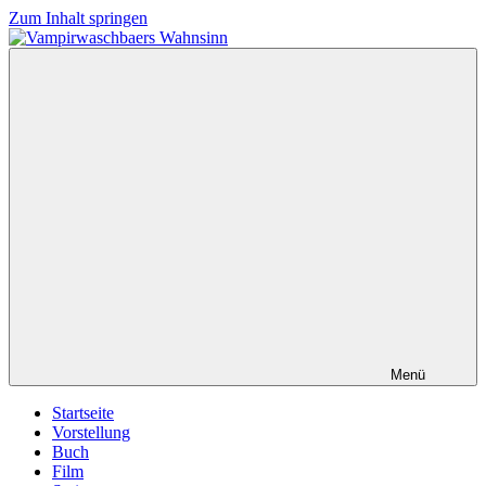
Zum Inhalt springen
Vampirwaschbaers
Film,
Wahnsinn
Bücher,
Events,
Gedanken
halt
mein
Leben
oder
mein
persönlicher
Wahnsinn
Menü
Startseite
Vorstellung
Buch
Film