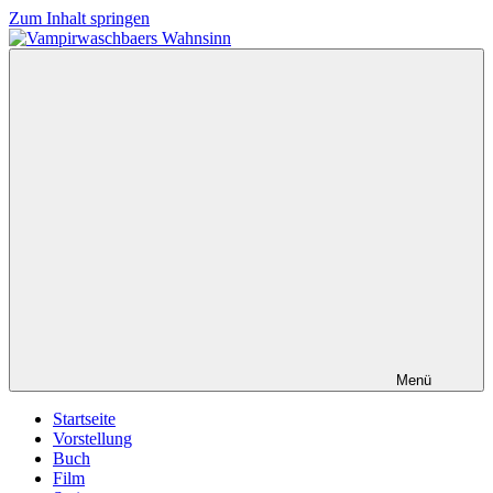
Zum Inhalt springen
Vampirwaschbaers
Film,
Wahnsinn
Bücher,
Events,
Gedanken
halt
mein
Leben
oder
mein
persönlicher
Wahnsinn
Menü
Startseite
Vorstellung
Buch
Film