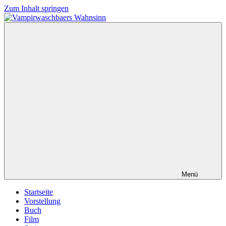
Zum Inhalt springen
Vampirwaschbaers
Film,
Wahnsinn
Bücher,
Events,
Gedanken
halt
mein
Leben
oder
mein
persönlicher
Wahnsinn
Menü
Startseite
Vorstellung
Buch
Film