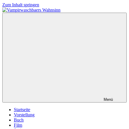
Zum Inhalt springen
Vampirwaschbaers
Film,
Wahnsinn
Bücher,
Events,
Gedanken
halt
mein
Leben
oder
mein
persönlicher
Wahnsinn
Menü
Startseite
Vorstellung
Buch
Film