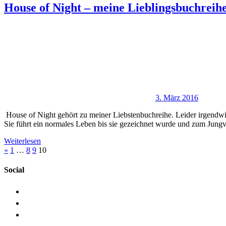
House of Night – meine Lieblingsbuchreih
3. März 2016
House of Night gehört zu meiner Liebstenbuchreihe. Leider irgendw
Sie führt ein normales Leben bis sie gezeichnet wurde und zum Jun
Weiterlesen
Beitragsnavigation
Vorherige
«
1
…
8
9
10
Beiträge
Social