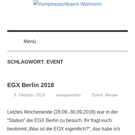
Zum
Inhalt
springen
Vampirwaschbaers
Film,
Bücher,
Events,
Menü
Wahnsinn
Gedanken
halt
SCHLAGWORT:
EVENT
mein
Leben
oder
EGX Berlin 2018
mein
persönlicher
9. Oktober 2018
vampyswahn
Event
,
Messe
Wahnsinn
Letztes Wochenende (28.09.-30.09.2018) war in der
“Station” die EGX Berlin zu besuch. Ihr fragt euch
bestimmt „Was ist die EGX eigentlich?“, das habe ich