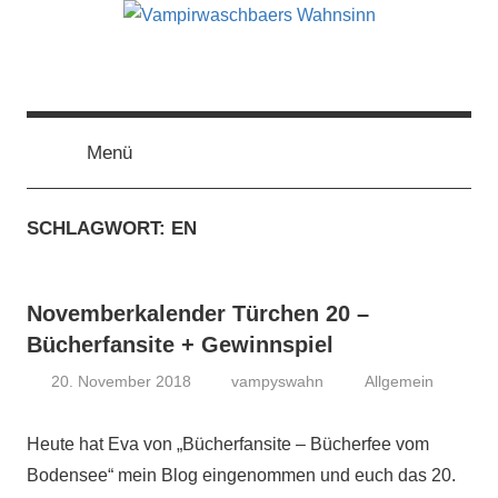
Zum
Inhalt
springen
Vampirwaschbaers
Film,
Bücher,
Events,
Menü
Wahnsinn
Gedanken
halt
SCHLAGWORT:
EN
mein
Leben
oder
Novemberkalender Türchen 20 –
mein
persönlicher
Bücherfansite + Gewinnspiel
Wahnsinn
20. November 2018
vampyswahn
Allgemein
Heute hat Eva von „Bücherfansite – Bücherfee vom
Bodensee“ mein Blog eingenommen und euch das 20.