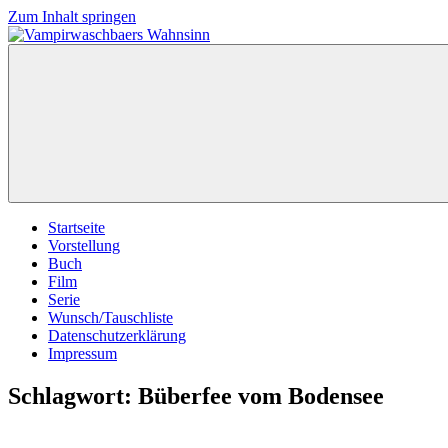
Zum Inhalt springen
Vampirwaschbaers
Film,
Wahnsinn
Bücher,
Events,
Gedanken
halt
mein
Leben
oder
mein
Startseite
persönlicher
Vorstellung
Wahnsinn
Buch
Film
Serie
Wunsch/Tauschliste
Datenschutzerklärung
Impressum
Schlagwort:
Büberfee vom Bodensee