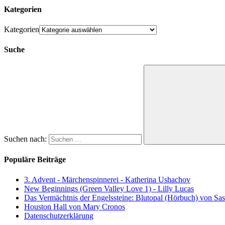
Kategorien
Kategorien
Suche
Suchen nach:
Populäre Beiträge
3. Advent - Märchenspinnerei - Katherina Ushachov
New Beginnings (Green Valley Love 1) - Lilly Lucas
Das Vermächtnis der Engelssteine: Blutopal (Hörbuch) von Sas
Houston Hall von Mary Cronos
Datenschutzerklärung