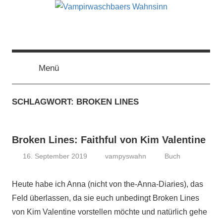
Zum
Inhalt
springen
Vampirwaschbaers
Film,
Bücher,
Events,
Menü
Wahnsinn
Gedanken
halt
SCHLAGWORT:
BROKEN LINES
mein
Leben
oder
Broken Lines: Faithful von Kim Valentine
mein
persönlicher
16. September 2019
vampyswahn
Buch
Wahnsinn
Heute habe ich Anna (nicht von the-Anna-Diaries), das
Feld überlassen, da sie euch unbedingt Broken Lines
von Kim Valentine vorstellen möchte und natürlich gehe