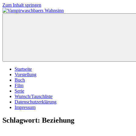
Zum Inhalt springen
Vampirwaschbaers
Film,
Wahnsinn
Bücher,
Events,
Gedanken
halt
mein
Leben
oder
mein
Startseite
persönlicher
Vorstellung
Wahnsinn
Buch
Film
Serie
Wunsch/Tauschliste
Datenschutzerklärung
Impressum
Schlagwort:
Beziehung