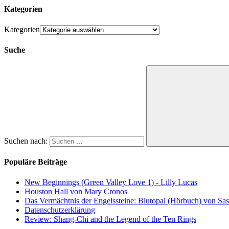
Kategorien
Kategorien
Suche
Suchen nach:
Populäre Beiträge
New Beginnings (Green Valley Love 1) - Lilly Lucas
Houston Hall von Mary Cronos
Das Vermächtnis der Engelssteine: Blutopal (Hörbuch) von Sas
Datenschutzerklärung
Review: Shang-Chi and the Legend of the Ten Rings