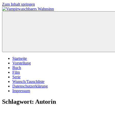
Zum Inhalt springen
Vampirwaschbaers
Film,
Wahnsinn
Bücher,
Events,
Gedanken
halt
mein
Leben
oder
mein
Startseite
persönlicher
Vorstellung
Wahnsinn
Buch
Film
Serie
Wunsch/Tauschliste
Datenschutzerklärung
Impressum
Schlagwort:
Autorin