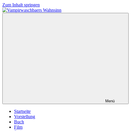
Zum Inhalt springen
Vampirwaschbaers
Film,
Wahnsinn
Bücher,
Events,
Gedanken
halt
mein
Leben
oder
mein
persönlicher
Wahnsinn
Menü
Startseite
Vorstellung
Buch
Film