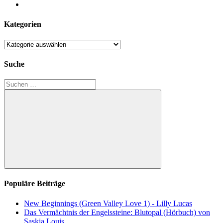
Kategorien
Kategorien
Suche
Suchen
nach:
Suchen
Populäre Beiträge
New Beginnings (Green Valley Love 1) - Lilly Lucas
Das Vermächtnis der Engelssteine: Blutopal (Hörbuch) von
Saskia Louis