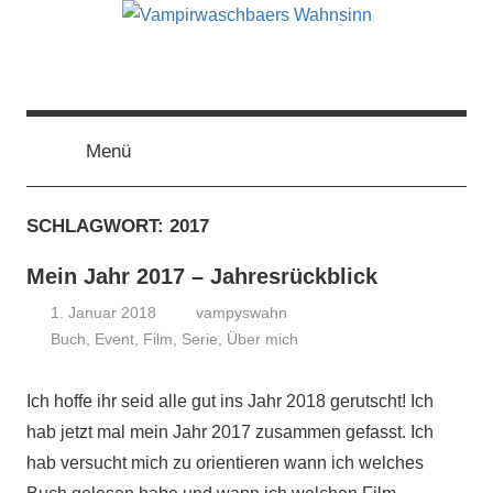
Zum
Inhalt
springen
Vampirwaschbaers
Film,
Bücher,
Events,
Menü
Wahnsinn
Gedanken
halt
SCHLAGWORT:
2017
mein
Leben
Mein Jahr 2017 – Jahresrückblick
oder
mein
1. Januar 2018
vampyswahn
persönlicher
Buch
,
Event
,
Film
,
Serie
,
Über mich
Wahnsinn
Ich hoffe ihr seid alle gut ins Jahr 2018 gerutscht! Ich
hab jetzt mal mein Jahr 2017 zusammen gefasst. Ich
hab versucht mich zu orientieren wann ich welches