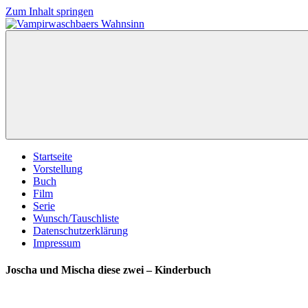
Zum Inhalt springen
Vampirwaschbaers
Film,
Wahnsinn
Bücher,
Events,
Gedanken
halt
mein
Leben
oder
mein
Startseite
persönlicher
Vorstellung
Wahnsinn
Buch
Film
Serie
Wunsch/Tauschliste
Datenschutzerklärung
Impressum
Joscha und Mischa diese zwei – Kinderbuch