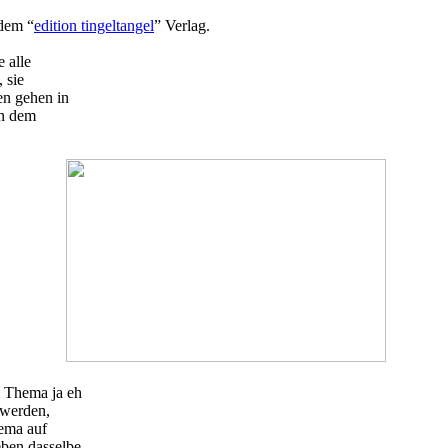
 dem “
edition tingeltangel
” Verlag.
 alle
 sie
en gehen in
in dem
m Thema ja eh
 werden,
hema auf
ieben dasselbe