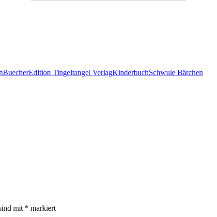
h
Buecher
Edition Tingeltangel Verlag
Kinderbuch
Schwule Bärchen
sind mit
*
markiert