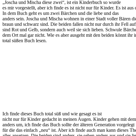
„Joscha und Mischa diese zwei“, ist ein Kinderbuch so wurde
es mir vorgestellt, aber ich finde es ist nicht nur für Kinder. Es ist aus
In dem Buch geht es um zwei Bärchen und die liebe und das
anders sein. Joscha und Mischa wohnen in einer Stadt voller Bären die
braun und schwarz sind. Die beiden fallen nicht nur durch ihr Fell auf,
sind Rot und Gelb, sondern auch weil sie sich lieben. Schwule Bärch
dem Ort mal gar nicht. Wie es aber ausgeht mit den beiden könnt ihr 
total süßen Buch lesen.
Ich finde dieses Buch total süß und wie gesagt es ist
nicht nur für Kinder gedacht in meinen Augen. Kinder gehen mit de
anders um, ich finde das Buch sollte der älteren Generation vorgelegt
für die das einfach „neu“ ist. Aber ich finde auch man kann dieses T
alles ansetzen. Die beiden sind anders, sie sehen anders aus und sie l