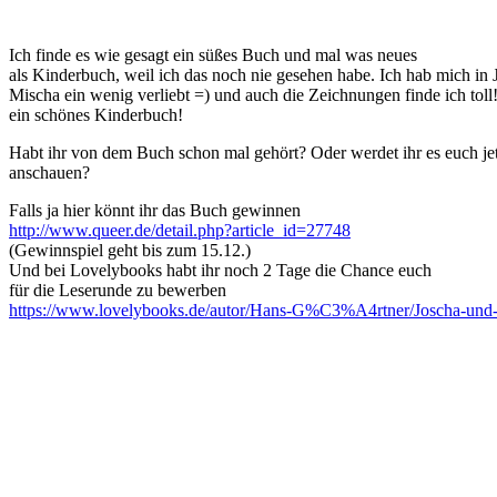
Ich finde es wie gesagt ein süßes Buch und mal was neues
als Kinderbuch, weil ich das noch nie gesehen habe. Ich hab mich in
Mischa ein wenig verliebt =) und auch die Zeichnungen finde ich toll
ein schönes Kinderbuch!
Habt ihr von dem Buch schon mal gehört? Oder werdet ihr es euch jet
anschauen?
Falls ja hier könnt ihr das Buch gewinnen
http://www.queer.de/detail.php?article_id=27748
(Gewinnspiel geht bis zum 15.12.)
Und bei Lovelybooks habt ihr noch 2 Tage die Chance euch
für die Leserunde zu bewerben
https://www.lovelybooks.de/autor/Hans-G%C3%A4rtner/Joscha-und