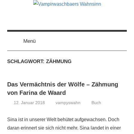
Zum
Inhalt
springen
Vampirwaschbaers
Film,
Bücher,
Events,
Menü
Wahnsinn
Gedanken
halt
SCHLAGWORT:
ZÄHMUNG
mein
Leben
oder
Das Vermächtnis der Wölfe – Zähmung
mein
persönlicher
von Farina de Waard
Wahnsinn
12. Januar 2018
vampyswahn
Buch
Sina ist in unserer Welt behütet aufgewachsen. Doch
daran erinnert sie sich nicht mehr. Sina landet in einer