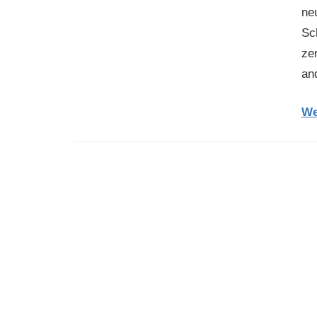
ne
Sc
ze
an
We