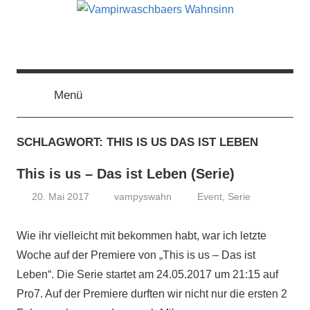
Zum
Inhalt
springen
Vampirwaschbaers
Film,
Bücher,
Events,
Menü
Wahnsinn
Gedanken
halt
SCHLAGWORT:
THIS IS US DAS IST LEBEN
mein
Leben
This is us – Das ist Leben (Serie)
oder
mein
20. Mai 2017
vampyswahn
Event
,
Serie
persönlicher
Wahnsinn
Wie ihr vielleicht mit bekommen habt, war ich letzte
Woche auf der Premiere von „This is us – Das ist
Leben“. Die Serie startet am 24.05.2017 um 21:15 auf
Pro7. Auf der Premiere durften wir nicht nur die ersten 2