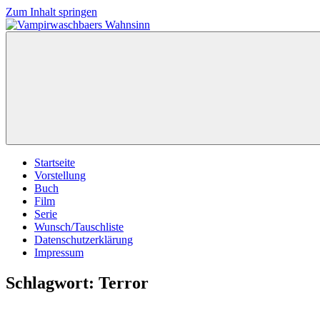
Zum Inhalt springen
Vampirwaschbaers
Film,
Wahnsinn
Bücher,
Events,
Gedanken
halt
mein
Leben
oder
mein
Startseite
persönlicher
Vorstellung
Wahnsinn
Buch
Film
Serie
Wunsch/Tauschliste
Datenschutzerklärung
Impressum
Schlagwort:
Terror