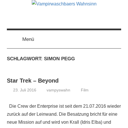
Zum
Inhalt
springen
Vampirwaschbaers
Film,
Bücher,
Events,
Menü
Wahnsinn
Gedanken
halt
SCHLAGWORT:
SIMON PEGG
mein
Leben
oder
Star Trek – Beyond
mein
persönlicher
23. Juli 2016
vampyswahn
Film
Wahnsinn
Die Crew der Enterprise ist seit dem 21.07.2016 wieder
zurück auf der Leinwand. Die Besatzung bricht für eine
neue Mission auf und wird von Krall (Idris Elba) und