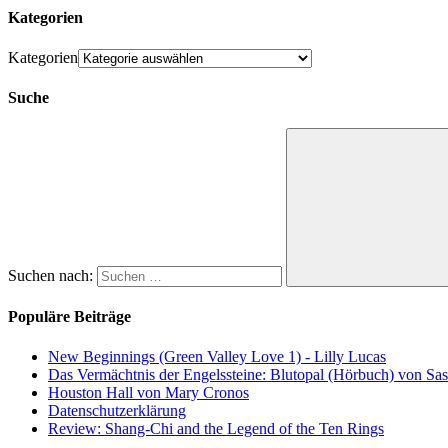
Kategorien
Kategorien
Suche
Suchen nach:
Populäre Beiträge
New Beginnings (Green Valley Love 1) - Lilly Lucas
Das Vermächtnis der Engelssteine: Blutopal (Hörbuch) von Sas
Houston Hall von Mary Cronos
Datenschutzerklärung
Review: Shang-Chi and the Legend of the Ten Rings