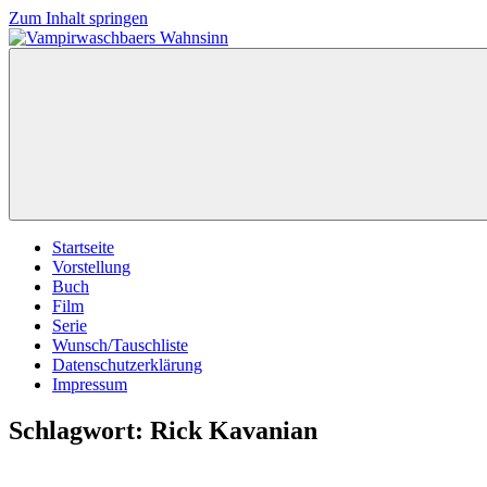
Zum Inhalt springen
Vampirwaschbaers
Film,
Wahnsinn
Bücher,
Events,
Gedanken
halt
mein
Leben
oder
mein
Startseite
persönlicher
Vorstellung
Wahnsinn
Buch
Film
Serie
Wunsch/Tauschliste
Datenschutzerklärung
Impressum
Schlagwort:
Rick Kavanian