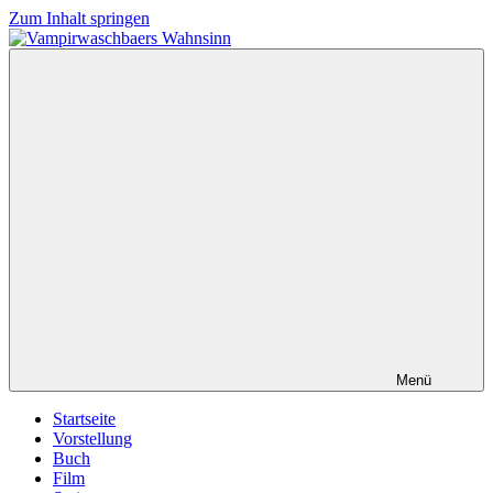
Zum Inhalt springen
Vampirwaschbaers
Film,
Wahnsinn
Bücher,
Events,
Gedanken
halt
mein
Leben
oder
mein
persönlicher
Wahnsinn
Menü
Startseite
Vorstellung
Buch
Film