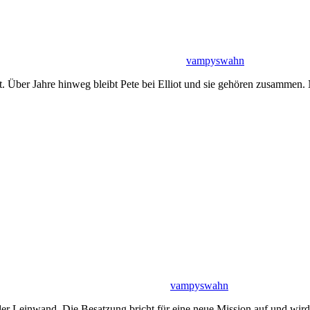
vampyswahn
liot. Über Jahre hinweg bleibt Pete bei Elliot und sie gehören zusamme
vampyswahn
er Leinwand. Die Besatzung bricht für eine neue Mission auf und wird 