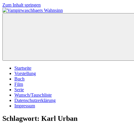
Zum Inhalt springen
Vampirwaschbaers
Film,
Wahnsinn
Bücher,
Events,
Gedanken
halt
mein
Leben
oder
mein
Startseite
persönlicher
Vorstellung
Wahnsinn
Buch
Film
Serie
Wunsch/Tauschliste
Datenschutzerklärung
Impressum
Schlagwort:
Karl Urban