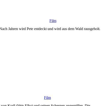
Film
n. Nach Jahren wird Pete entdeckt und wird aus dem Wald rausgeholt.
Film
von Krall (Idris Elba) und seinen Schergen angegriffen. Die