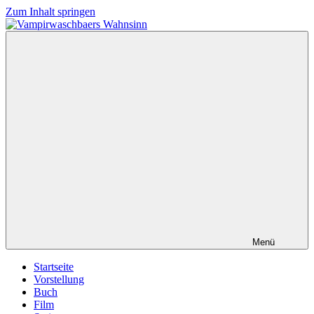
Zum Inhalt springen
Vampirwaschbaers
Film,
Wahnsinn
Bücher,
Events,
Gedanken
halt
mein
Leben
oder
mein
persönlicher
Wahnsinn
Menü
Startseite
Vorstellung
Buch
Film