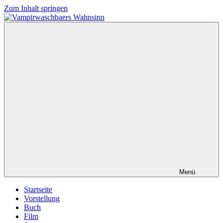
Zum Inhalt springen
Vampirwaschbaers
Film,
Wahnsinn
Bücher,
Events,
Gedanken
halt
mein
Leben
oder
mein
persönlicher
Wahnsinn
Menü
Startseite
Vorstellung
Buch
Film