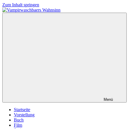
Zum Inhalt springen
Vampirwaschbaers
Film,
Wahnsinn
Bücher,
Events,
Gedanken
halt
mein
Leben
oder
mein
persönlicher
Wahnsinn
Menü
Startseite
Vorstellung
Buch
Film