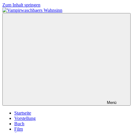
Zum Inhalt springen
Vampirwaschbaers
Film,
Wahnsinn
Bücher,
Events,
Gedanken
halt
mein
Leben
oder
mein
persönlicher
Wahnsinn
Menü
Startseite
Vorstellung
Buch
Film