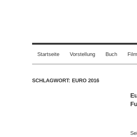
Zum
Inhalt
springen
Film,
Vampirwaschbaer
Bücher,
Events,
Wahnsinn
Startseite
Vorstellung
Buch
Fil
Gedanken
halt
mein
SCHLAGWORT:
EURO 2016
Leben
oder
Eu
mein
Fu
persönlicher
Wahnsinn
Se