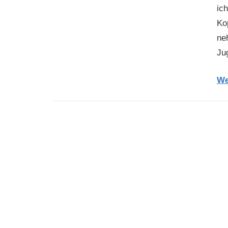
ic
Ko
ne
Ju
We