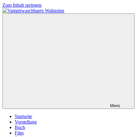
Zum Inhalt springen
Vampirwaschbaers
Film,
Wahnsinn
Bücher,
Events,
Gedanken
halt
mein
Leben
oder
mein
persönlicher
Wahnsinn
Menü
Startseite
Vorstellung
Buch
Film