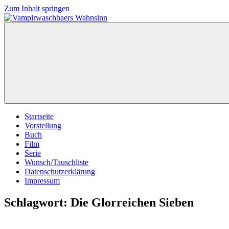
Zum Inhalt springen
Vampirwaschbaers
Film,
Wahnsinn
Bücher,
Events,
Gedanken
halt
mein
Leben
oder
mein
Startseite
persönlicher
Vorstellung
Wahnsinn
Buch
Film
Serie
Wunsch/Tauschliste
Datenschutzerklärung
Impressum
Schlagwort:
Die Glorreichen Sieben