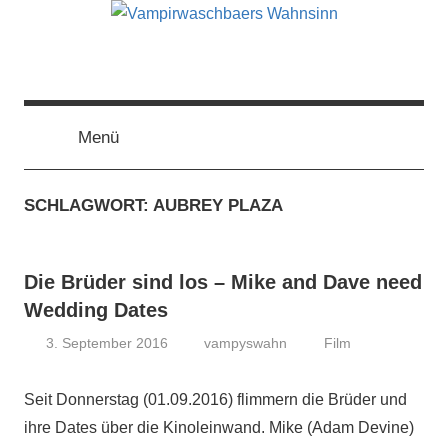
Zum
Inhalt
springen
Vampirwaschbaers
Film,
Bücher,
Events,
Menü
Wahnsinn
Gedanken
halt
SCHLAGWORT:
AUBREY PLAZA
mein
Leben
oder
Die Brüder sind los – Mike and Dave need
mein
persönlicher
Wedding Dates
Wahnsinn
3. September 2016
vampyswahn
Film
Seit Donnerstag (01.09.2016) flimmern die Brüder und
ihre Dates über die Kinoleinwand. Mike (Adam Devine)