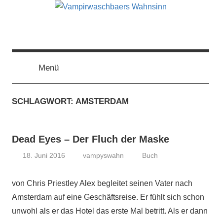
Zum
Inhalt
springen
Vampirwaschbaers
Film,
Bücher,
Events,
Menü
Wahnsinn
Gedanken
halt
SCHLAGWORT:
AMSTERDAM
mein
Leben
oder
Dead Eyes – Der Fluch der Maske
mein
persönlicher
18. Juni 2016
vampyswahn
Buch
Wahnsinn
von Chris Priestley Alex begleitet seinen Vater nach
Amsterdam auf eine Geschäftsreise. Er fühlt sich schon
unwohl als er das Hotel das erste Mal betritt. Als er dann