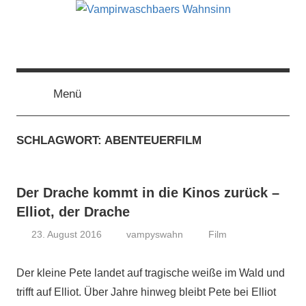
Zum
Inhalt
springen
Vampirwaschbaers
Film,
Bücher,
Events,
Menü
Wahnsinn
Gedanken
halt
SCHLAGWORT:
ABENTEUERFILM
mein
Leben
oder
Der Drache kommt in die Kinos zurück –
mein
persönlicher
Elliot, der Drache
Wahnsinn
23. August 2016
vampyswahn
Film
Der kleine Pete landet auf tragische weiße im Wald und
trifft auf Elliot. Über Jahre hinweg bleibt Pete bei Elliot